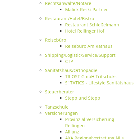
Rechtsanwälte/Notare
Malick-Reski-Partner
Restaurant/Hotel/Bistro
Restaurant Schleßelmann
Hotel Rellinger Hof
Reisebüro
Reisebüro Am Rathaus
Shipping/Logistic/Service/Support
CTP
Sanitätshaus/Orthopädie
TR OST GmbH Tritschoks
S´TATICS - Lifestyle Sanitätshaus
Steuerberater
Stepp und Stepp
Tanzschule
Versicherungen
Provinzial Versicherung
Rellingen
Allianz
AXA Regionalvertretung Nils