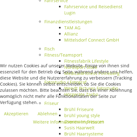
Fahrservice
Fahrservice und Reisedienst
Lugin
Finanzdienstleistungen
TAM AG
Allianz
Mittelsdorf Connect GmbH
Fisch
Fitness/Teamsport
Fitnessfabrik Lifestyle
Wir nutzen Cookies auf unserer Website. Einige von ihnen sind
Nordsport Store
essenziell für den Betrieb der Seite, während andere uns helfen,
Medical4Fitness Pinneberg
diese Website und die Nutzererfahrung zu verbessern (Tracking
Fotostudio / Fotograf
Cookies). Sie können selbst entscheiden, ob Sie die Cookies
Wendt Pictures Fotostudio
zulassen möchten. Bitte beachten Sie, dass bei einer Ablehnung
Hörgeräte Zacho
womöglich nicht mehr alle Funktionalitäten der Seite zur
Verfügung stehen.
Friseur
Brühl Friseure
Akzeptieren
Ablehnen
brühl young style
Overmann Frisuren
Weitere Informationen
Impressum
Susis Haarwelt
Brühl Haarsysteme