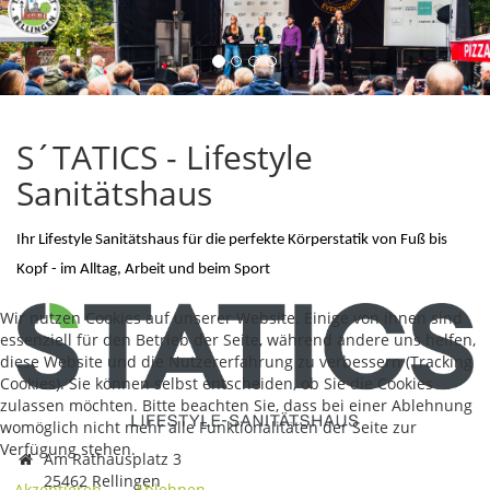
S´TATICS - Lifestyle
Sanitätshaus
Ihr Lifestyle Sanitätshaus für die perfekte Körperstatik von Fuß bis
Kopf - im Alltag, Arbeit und beim Sport
Wir nutzen Cookies auf unserer Website. Einige von ihnen sind
essenziell für den Betrieb der Seite, während andere uns helfen,
diese Website und die Nutzererfahrung zu verbessern (Tracking
Cookies). Sie können selbst entscheiden, ob Sie die Cookies
zulassen möchten. Bitte beachten Sie, dass bei einer Ablehnung
womöglich nicht mehr alle Funktionalitäten der Seite zur
Verfügung stehen.
Am Rathausplatz 3
25462 Rellingen
Akzeptieren
Ablehnen