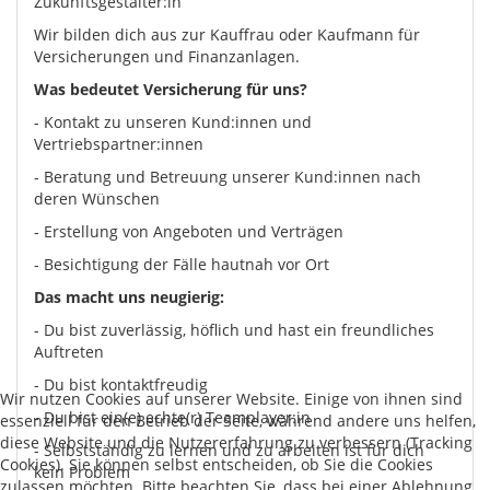
Zukunftsgestalter:in
Wir bilden dich aus zur Kauffrau oder Kaufmann für
Versicherungen und Finanzanlagen.
Was bedeutet Versicherung für uns?
- Kontakt zu unseren Kund:innen und
Vertriebspartner:innen
- Beratung und Betreuung unserer Kund:innen nach
deren Wünschen
- Erstellung von Angeboten und Verträgen
- Besichtigung der Fälle hautnah vor Ort
Das macht uns neugierig:
- Du bist zuverlässig, höflich und hast ein freundliches
Auftreten
- Du bist kontaktfreudig
Wir nutzen Cookies auf unserer Website. Einige von ihnen sind
- Du bist ein(e) echte(r) Teamplayer:in
essenziell für den Betrieb der Seite, während andere uns helfen,
diese Website und die Nutzererfahrung zu verbessern (Tracking
- Selbstständig zu lernen und zu arbeiten ist für dich
Cookies). Sie können selbst entscheiden, ob Sie die Cookies
kein Problem
zulassen möchten. Bitte beachten Sie, dass bei einer Ablehnung