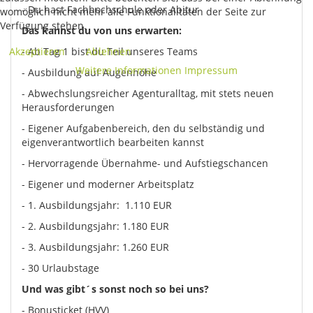
- Du hast Fachhochschule oder Abitur
womöglich nicht mehr alle Funktionalitäten der Seite zur
Verfügung stehen.
Das kannst du von uns erwarten:
Akzeptieren
- Ab Tag 1 bist du Teil unseres Teams
Ablehnen
Weitere Informationen
Impressum
- Ausbildung auf Augenhöhe
- Abwechslungsreicher Agenturalltag, mit stets neuen
Herausforderungen
- Eigener Aufgabenbereich, den du selbständig und
eigenverantwortlich bearbeiten kannst
- Hervorragende Übernahme- und Aufstiegschancen
- Eigener und moderner Arbeitsplatz
- 1. Ausbildungsjahr: 1.110 EUR
- 2. Ausbildungsjahr: 1.180 EUR
- 3. Ausbildungsjahr: 1.260 EUR
- 30 Urlaubstage
Und was gibt´s sonst noch so bei uns?
- Bonusticket (HVV)